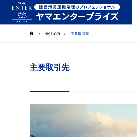
会社案内
主要取引先
GREETIN
代表挨拶
主要取引先
COMPANY
SERVICE
会社案内
事業案内
SERVICE 
対応エリア・許
BUSINES
業務内容